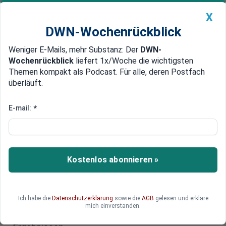
X
DWN-Wochenrückblick
Weniger E-Mails, mehr Substanz: Der
DWN-
Geldanlage Premium
Newsticker
MEIN DWN:
Wochenrückblick
liefert 1x/Woche die wichtigsten
Edelmetalle
DWN-Magazin
China
Themen kompakt als Podcast. Für alle, deren Postfach
überläuft.
DWN-Wochenrückblick
Auto Premium
Weltberühmter Ökonom: Die
E-mail:
*
Inflation ist nicht mehr
aufzuhalten - die Rezession auch
nicht
Kostenlos abonnieren »
Es kommt alles zusammen: Rohstoffkrise,
Ukraine-Krieg, kein Ende der Pandemie. Der
Ich habe die
Datenschutzerklärung
sowie die
AGB
gelesen und erkläre
weltberühmte Ökonom Nouriel Roubini analysiert
mich einverstanden.
die Lage - und kommt zu unschönen