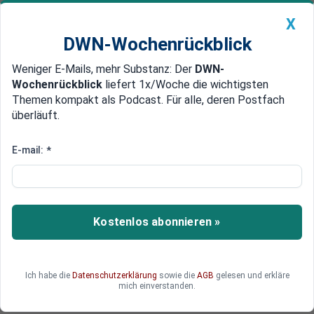
X
DWN-Wochenrückblick
Weniger E-Mails, mehr Substanz: Der
DWN-
Geldanlage Premium
Newsticker
MEIN DWN:
Wochenrückblick
liefert 1x/Woche die wichtigsten
Edelmetalle
DWN-Magazin
China
Themen kompakt als Podcast. Für alle, deren Postfach
überläuft.
DWN-Wochenrückblick
Auto Premium
Konflikt zwischen EU-
E-mail:
*
Kommission und Ungarn
eskaliert
Kostenlos abonnieren »
Brüssel erpresst Ungarn mit zurückgehaltenen
Geldern. Ungarn droht nun damit, die
Sanktionspolitik der EU gegen Russland zu
blockieren.
Ich habe die
Datenschutzerklärung
sowie die
AGB
gelesen und erkläre
mich einverstanden.