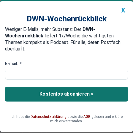
X
DWN-Wochenrückblick
Weniger E-Mails, mehr Substanz: Der
DWN-
Geldanlage Premium
Newsticker
MEIN DWN:
Wochenrückblick
liefert 1x/Woche die wichtigsten
Edelmetalle
DWN-Magazin
China
Themen kompakt als Podcast. Für alle, deren Postfach
überläuft.
DWN-Wochenrückblick
Auto Premium
Beziehungen der EU zu Ungarn
E-mail:
*
verschlechtern sich rapide
Ungarn wird neue Sanktionen der EU gegen
Russland nicht mittragen. Zudem hat Budapest
Kostenlos abonnieren »
die ukrainische Botschafterin einbestellt. Die
Beziehungen zur EU verschlechtern sich rapide.
Ich habe die
Datenschutzerklärung
sowie die
AGB
gelesen und erkläre
mich einverstanden.