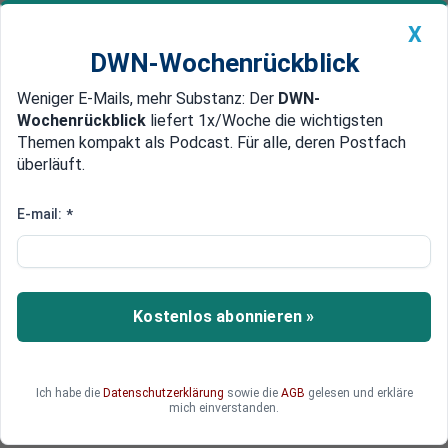
X
DWN-Wochenrückblick
Weniger E-Mails, mehr Substanz: Der
DWN-
Geldanlage Premium
Newsticker
MEIN DWN:
Wochenrückblick
liefert 1x/Woche die wichtigsten
Edelmetalle
DWN-Magazin
China
Themen kompakt als Podcast. Für alle, deren Postfach
überläuft.
DWN-Wochenrückblick
Auto Premium
Energie-Krise: Chef der
E-mail:
*
Netzagentur fordert Deutsche zu
größeren Opfern auf
Kostenlos abonnieren »
Vor dem Hintergrund der sich verschärfenden
Energiekrise müssen die Deutschen laut dem
Chef der Bundesnetzagentur noch deutlich mehr
Einsparungen vornehmen.
Ich habe die
Datenschutzerklärung
sowie die
AGB
gelesen und erkläre
mich einverstanden.