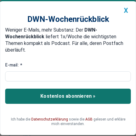
X
DWN-Wochenrückblick
Weniger E-Mails, mehr Substanz: Der
DWN-
Geldanlage Premium
Newsticker
MEIN DWN:
Wochenrückblick
liefert 1x/Woche die wichtigsten
Edelmetalle
DWN-Magazin
China
Themen kompakt als Podcast. Für alle, deren Postfach
überläuft.
DWN-Wochenrückblick
Auto Premium
Zinswende verpufft: Europas
E-mail:
*
Banken stehen vor neuen Risiken
Eigentlich sollte die begonnene, lang erwartete
Zinswende Europas Banken optimistisch
Kostenlos abonnieren »
stimmen. Doch stattdessen tun sich neue
Risiken für den Sektor auf.
Ich habe die
Datenschutzerklärung
sowie die
AGB
gelesen und erkläre
mich einverstanden.