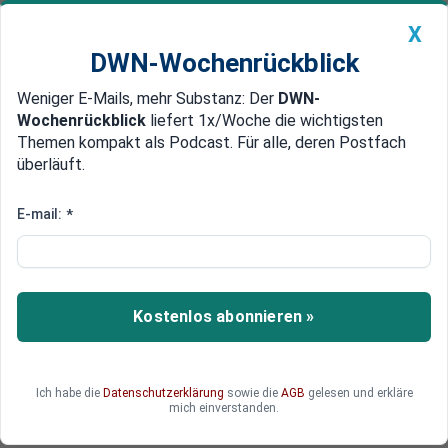
X
DWN-Wochenrückblick
Weniger E-Mails, mehr Substanz: Der
DWN-
Geldanlage Premium
Newsticker
MEIN DWN:
Wochenrückblick
liefert 1x/Woche die wichtigsten
Edelmetalle
DWN-Magazin
China
Themen kompakt als Podcast. Für alle, deren Postfach
überläuft.
DWN-Wochenrückblick
Auto Premium
DIHK schlägt Alarm:
E-mail:
*
Deutschlands Wohlstand steht
auf dem Spiel
Kostenlos abonnieren »
Der DIHK warnt in einem internen Bericht:
Deutschland ist der große Verlierer der
gegenwärtigen Zeitenwende.
Ich habe die
Datenschutzerklärung
sowie die
AGB
gelesen und erkläre
mich einverstanden.