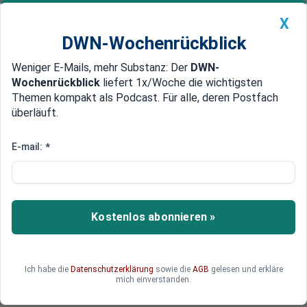
X
DWN-Wochenrückblick
Weniger E-Mails, mehr Substanz: Der
DWN-
Geldanlage Premium
Newsticker
MEIN DWN:
Wochenrückblick
liefert 1x/Woche die wichtigsten
Edelmetalle
DWN-Magazin
China
Themen kompakt als Podcast. Für alle, deren Postfach
überläuft.
DWN-Wochenrückblick
Auto Premium
Euro-Krise im Anmarsch?
E-mail:
*
Der Wert des Euro ist in den letzten Monaten
massiv eingebrochen. Handelt es sich hierbei um
den Anfang vom Ende des Euro und welche
Kostenlos abonnieren »
Folgen kommen auf uns zu?
Ich habe die
Datenschutzerklärung
sowie die
AGB
gelesen und erkläre
mich einverstanden.
Christian Kreiß