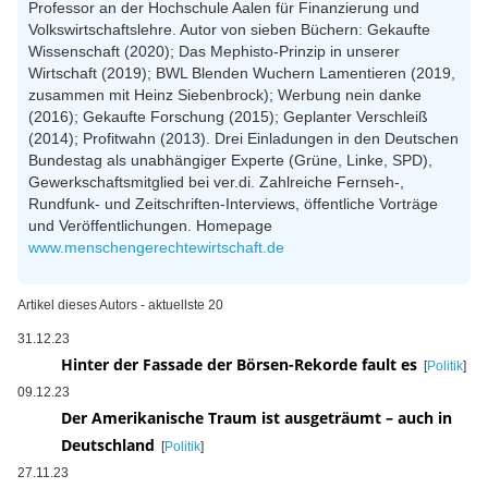
Professor an der Hochschule Aalen für Finanzierung und
Volkswirtschaftslehre. Autor von sieben Büchern: Gekaufte
Wissenschaft (2020); Das Mephisto-Prinzip in unserer
Wirtschaft (2019); BWL Blenden Wuchern Lamentieren (2019,
zusammen mit Heinz Siebenbrock); Werbung nein danke
(2016); Gekaufte Forschung (2015); Geplanter Verschleiß
(2014); Profitwahn (2013). Drei Einladungen in den Deutschen
Bundestag als unabhängiger Experte (Grüne, Linke, SPD),
Gewerkschaftsmitglied bei ver.di. Zahlreiche Fernseh-,
Rundfunk- und Zeitschriften-Interviews, öffentliche Vorträge
und Veröffentlichungen. Homepage
www.menschengerechtewirtschaft.de
Artikel dieses Autors - aktuellste 20
31.12.23
Hinter der Fassade der Börsen-Rekorde fault es
[
Politik
]
09.12.23
Der Amerikanische Traum ist ausgeträumt – auch in
Deutschland
[
Politik
]
27.11.23