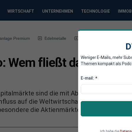
WIRTSCHAFT
UNTERNEHMEN
TECHNOLOGIE
IMMOB
anlage Premium
Edelmetalle
DWN-Magazin
Chin
D
Weniger E-Mails, mehr Sub
: Wem fließt das Geld zu 
Themen kompakt als Podcast
E-mail:
*
italmärkte sind die mit Abstand größten der 
nfluss auf die Weltwirtschaft. Deshalb soll im
besondere die Aktienmärkte.
Ich habe die
Datens