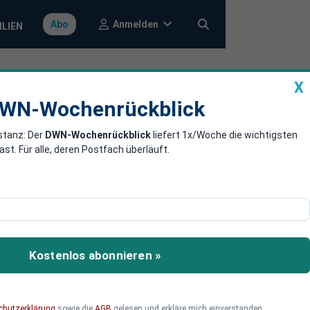
Anmelden
Abo
ILIEN
X
a
DWN-Wochenrückblick
WN-Wochenrückblick
stanz: Der
DWN-Wochenrückblick
liefert 1x/Woche die wichtigsten
- und wer
. Für alle, deren Postfach überläuft.
Welt. Wie sie sich
 Folgenden ein Blick auf
Kostenlos abonnieren »
chutzerklärung
sowie die
AGB
gelesen und erkläre mich einverstanden.