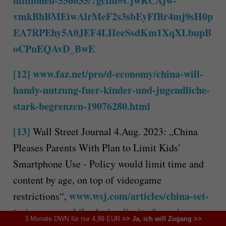
millionen-556635/?gclid=CjwKCAjw-
vmkBhBMEiwAlrMeF2s3sbEyFfBr4mj9sH0p
EA7RPEhy5A0JEF4LIIeeSsdKm1XqXLbupB
oCPnEQAvD_BwE
[12]
www.faz.net/pro/d-economy/china-will-
handy-nutzung-fuer-kinder-und-jugendliche-
stark-begrenzen-19076280.html
[13]
Wall Street Journal 4.Aug. 2023: „China
Pleases Parents With Plan to Limit Kids’
Smartphone Use - Policy would limit time and
content by age, on top of videogame
www.wsj.com/articles/china-set-
restrictions“,
to-impose-mobile-device-limits-for-minors-
3 Monate DWN für nur 4,99 EUR
>> Ja, ich will Zugang >>