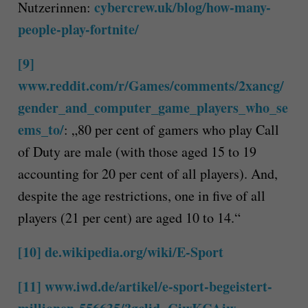
cybercrew.uk/blog/how-many-
Nutzerinnen:
people-play-fortnite/
[9]
www.reddit.com/r/Games/comments/2xancg/
gender_and_computer_game_players_who_se
ems_to/
: „80 per cent of gamers who play Call
of Duty are male (with those aged 15 to 19
accounting for 20 per cent of all players). And,
despite the age restrictions, one in five of all
players (21 per cent) are aged 10 to 14.“
[10]
de.wikipedia.org/wiki/E-Sport
[11]
www.iwd.de/artikel/e-sport-begeistert-