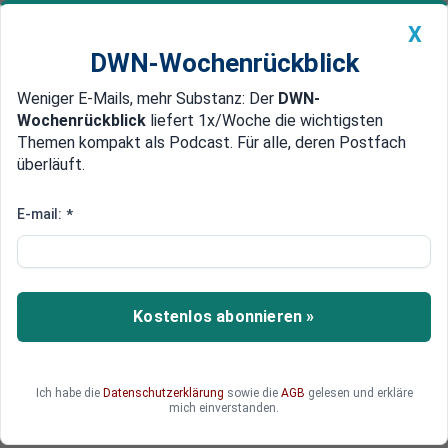
X
DWN-Wochenrückblick
Weniger E-Mails, mehr Substanz: Der
DWN-
Geldanlage Premium
Newsticker
MEIN DWN:
Wochenrückblick
liefert 1x/Woche die wichtigsten
Edelmetalle
DWN-Magazin
China
Themen kompakt als Podcast. Für alle, deren Postfach
überläuft.
DWN-Wochenrückblick
Auto Premium
Soziale Medien – Sprengstoff
E-mail:
*
für unsere Gesellschaft und
unsere Wirtschaft
Kostenlos abonnieren »
Wir erleben eine Pandemie des Medienkonsums
– mit bedrohlichen Folgen. Während erste Länder
gegensteuern, will das Wirtschaftsministerium
die Verblödung der Jugend sogar noch weiter
Ich habe die
Datenschutzerklärung
sowie die
AGB
gelesen und erkläre
mich einverstanden.
fördern.