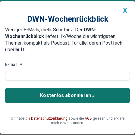
X
DWN-Wochenrückblick
Weniger E-Mails, mehr Substanz: Der
DWN-
Geldanlage Premium
Newsticker
MEIN DWN:
Wochenrückblick
liefert 1x/Woche die wichtigsten
Edelmetalle
DWN-Magazin
China
Themen kompakt als Podcast. Für alle, deren Postfach
überläuft.
DWN-Wochenrückblick
Auto Premium
Teure Energie zwingt
E-mail:
*
Deutschlands Industrie in die
Knie
Kostenlos abonnieren »
Bei den aktuellen Energiepreisen ist die deutsche
Industrie international nicht wettbewerbsfähig.
Große Teile der Produktion werden daher ins
Ausland verlegt.
Ich habe die
Datenschutzerklärung
sowie die
AGB
gelesen und erkläre
mich einverstanden.