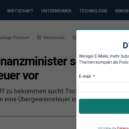
WIRTSCHAFT
UNTERNEHMEN
TECHNOLOGIE
IMMOB
anlage Premium
Edelmetalle
DWN-Magazin
Chin
D
Weniger E-Mails, mehr Sub
inanzminister schlägt
Themen kompakt als Podcast
uer vor
E-mail:
*
Griff zu bekommen sucht Tschechien nach Lös
n eine Übergewinnsteuer ins Spiel.
Ich habe die
Datens