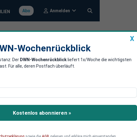
Anmelden
Abo
ILIEN
X
a
DWN-Wochenrückblick
WN-Wochenrückblick
stanz: Der
DWN-Wochenrückblick
liefert 1x/Woche die wichtigsten
. Für alle, deren Postfach überläuft.
ungen. Finanzminister
Kostenlos abonnieren »
chutzerklärung
sowie die
AGB
gelesen und erkläre mich einverstanden.