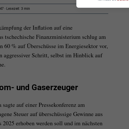
3 min
:47
Lesezeit:
kämpfung der Inflation auf eine
as tschechische Finanzministerium schlug am
on 60 % auf Überschüsse im Energiesektor vor,
n aggressiver Schritt, selbst im Hinblick auf
ne.
rom- und Gaserzeuger
 sagte auf einer Pressekonferenz am
agene Steuer auf überschüssige Gewinne aus
s 2025 erhoben werden soll und im nächsten