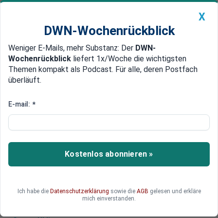
X
DWN-Wochenrückblick
Weniger E-Mails, mehr Substanz: Der
DWN-
Geldanlage Premium
Newsticker
MEIN DWN:
Wochenrückblick
liefert 1x/Woche die wichtigsten
Edelmetalle
DWN-Magazin
China
Themen kompakt als Podcast. Für alle, deren Postfach
überläuft.
DWN-Wochenrückblick
Auto Premium
Japans Notenbank verliert
E-mail:
*
Kontrolle, Rendite bricht aus
Anleger haben offenbar das Vertrauen in die
japanische Notenbank verloren. Sie wetten trotz
Kostenlos abonnieren »
gegenteiliger Ankündigungen auf eine Straffung
der Geldpolitik.
Ich habe die
Datenschutzerklärung
sowie die
AGB
gelesen und erkläre
mich einverstanden.