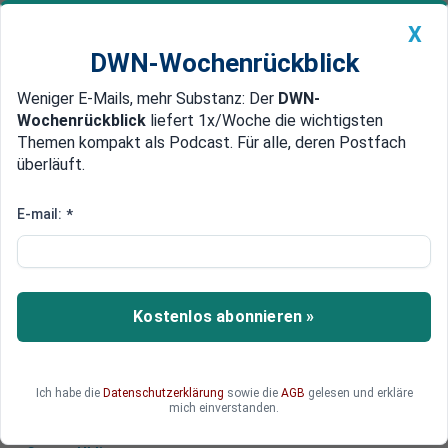
X
DWN-Wochenrückblick
Weniger E-Mails, mehr Substanz: Der
DWN-
Geldanlage Premium
Newsticker
MEIN DWN:
Wochenrückblick
liefert 1x/Woche die wichtigsten
Edelmetalle
DWN-Magazin
China
Themen kompakt als Podcast. Für alle, deren Postfach
überläuft.
DWN-Wochenrückblick
Auto Premium
Saudi-Arabien offen für andere
E-mail:
*
Öl-Währungen als den Dollar
Der Petro-Dollar gerät weiter ins Wackeln. Saudi-
Arabien sagt inzwischen ganz offen, dass der
Kostenlos abonnieren »
Ölhandel gern auch in anderen Währungen
abgewickelt werden kann.
Ich habe die
Datenschutzerklärung
sowie die
AGB
gelesen und erkläre
mich einverstanden.