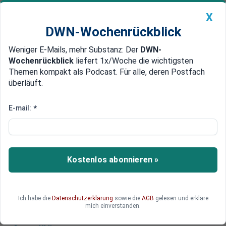
X
DWN-Wochenrückblick
Weniger E-Mails, mehr Substanz: Der
DWN-
Geldanlage Premium
Newsticker
MEIN DWN:
Wochenrückblick
liefert 1x/Woche die wichtigsten
Edelmetalle
DWN-Magazin
China
Themen kompakt als Podcast. Für alle, deren Postfach
überläuft.
DWN-Wochenrückblick
Auto Premium
Was die Öl-Sanktionen gegen
E-mail:
*
Russland für Europa bedeuten
Im Kampf gegen Russland erbringen die EU-
Staaten erhebliche Opfer. Dies zeigt nun erneut
Kostenlos abonnieren »
die Ausweitung der Russland-Sanktionen auf
raffinierte Erdölprodukte.
Ich habe die
Datenschutzerklärung
sowie die
AGB
gelesen und erkläre
mich einverstanden.