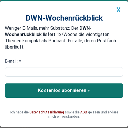
X
DWN-Wochenrückblick
Weniger E-Mails, mehr Substanz: Der
DWN-
Geldanlage Premium
Newsticker
MEIN DWN:
Wochenrückblick
liefert 1x/Woche die wichtigsten
Edelmetalle
DWN-Magazin
China
Themen kompakt als Podcast. Für alle, deren Postfach
überläuft.
DWN-Wochenrückblick
Auto Premium
Investor Dalio erwartet Ende der
E-mail:
*
globalen Dollar-Ordnung
Der legendäre Investor Ray Dalio erklärt, wie der
Übergang in eine multipolare Welt sich abspielen
Kostenlos abonnieren »
wird und wie Staaten und Anleger davon
profitieren können.
Ich habe die
Datenschutzerklärung
sowie die
AGB
gelesen und erkläre
mich einverstanden.