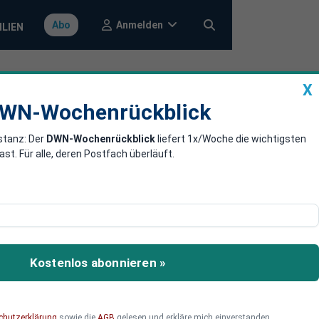
Anmelden
Abo
ILIEN
X
a
DWN-Wochenrückblick
WN-Wochenrückblick
stanz: Der
DWN-Wochenrückblick
liefert 1x/Woche die wichtigsten
. Für alle, deren Postfach überläuft.
bung russischer Truppen
sland sich in die Enge
ägen.
Kostenlos abonnieren »
chutzerklärung
sowie die
AGB
gelesen und erkläre mich einverstanden.