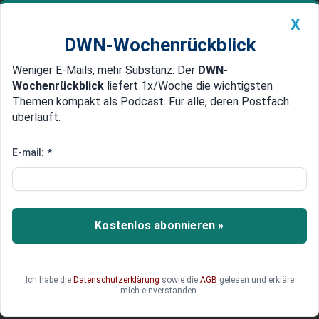
X
DWN-Wochenrückblick
Weniger E-Mails, mehr Substanz: Der
DWN-
Geldanlage Premium
Newsticker
MEIN DWN:
Wochenrückblick
liefert 1x/Woche die wichtigsten
Edelmetalle
DWN-Magazin
China
Themen kompakt als Podcast. Für alle, deren Postfach
überläuft.
DWN-Wochenrückblick
Auto Premium
Mercedes-Betriebsratschef
E-mail:
*
kritisiert Zeitplan für Abgasnorm
Euro 7
Kostenlos abonnieren »
Vertreter der Autoindustrie laufen Sturm gegen
die Pläne der EU-Kommission für eine neue
Abgasnorm. Der Betriebsratschef von Mercedes
fordert mehr Zeit für die Umsetzung. Andernfalls
Ich habe die
Datenschutzerklärung
sowie die
AGB
gelesen und erkläre
mich einverstanden.
seien Arbeitsplätze in Gefahr.