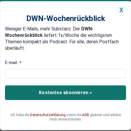
X
DWN-Wochenrückblick
Weniger E-Mails, mehr Substanz: Der
DWN-
Geldanlage Premium
Newsticker
MEIN DWN:
Wochenrückblick
liefert 1x/Woche die wichtigsten
Edelmetalle
DWN-Magazin
China
Themen kompakt als Podcast. Für alle, deren Postfach
überläuft.
DWN-Wochenrückblick
Auto Premium
Grüne und SPD wollen Öl- und
E-mail:
*
Gasheizungen verbieten
Wirtschafts- und Bauministerium treiben ein
schnelles Verbot neuer Gas- und Ölheizungen
Kostenlos abonnieren »
voran. Die Grünen wollen, dass die Deutschen mit
Wärmepumpen heizen.
Ich habe die
Datenschutzerklärung
sowie die
AGB
gelesen und erkläre
mich einverstanden.