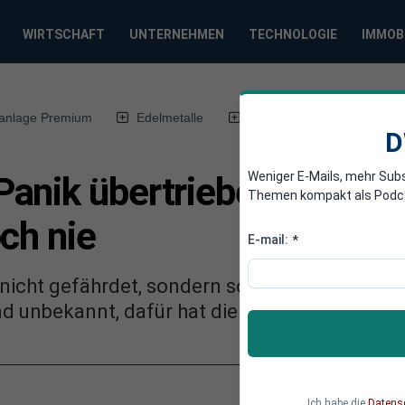
WIRTSCHAFT
UNTERNEHMEN
TECHNOLOGIE
IMMOB
anlage Premium
Edelmetalle
DWN-Magazin
Chin
D
Weniger E-Mails, mehr Sub
anik übertrieben? Great 
Themen kompakt als Podcast
ch nie
E-mail:
*
 nicht gefährdet, sondern so üppig wie noch nie
d unbekannt, dafür hat die mediale Klimawan
Ich habe die
Datens