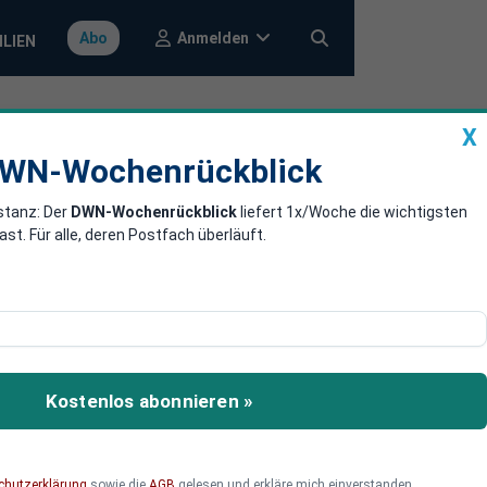
Anmelden
Abo
ILIEN
X
a
DWN-Wochenrückblick
WN-Wochenrückblick
stanz: Der
DWN-Wochenrückblick
liefert 1x/Woche die wichtigsten
Barrier Reef
. Für alle, deren Postfach überläuft.
. In der Öffentlichkeit ist
del-Panik gesorgt.
Kostenlos abonnieren »
chutzerklärung
sowie die
AGB
gelesen und erkläre mich einverstanden.