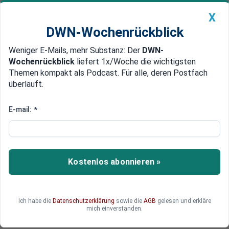
X
DWN-Wochenrückblick
Weniger E-Mails, mehr Substanz: Der
DWN-
Geldanlage Premium
Newsticker
MEIN DWN:
Wochenrückblick
liefert 1x/Woche die wichtigsten
Edelmetalle
DWN-Magazin
China
Themen kompakt als Podcast. Für alle, deren Postfach
überläuft.
DWN-Wochenrückblick
Auto Premium
Wohnungsbranche begrüßt
E-mail:
*
Nachbesserungen beim
Heizungsgesetz
Kostenlos abonnieren »
Im eskalierten Streit um das Heizungsgesetz
findet ein neuer Anstoß von Wirtschaftsminister
Habeck ersten Zuspruch in der Opposition und in
der Wirtschaft.
Ich habe die
Datenschutzerklärung
sowie die
AGB
gelesen und erkläre
mich einverstanden.