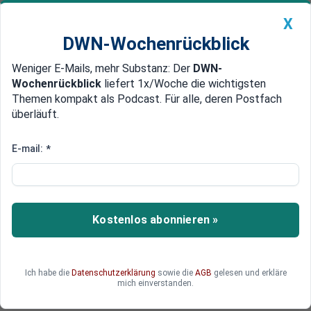
X
DWN-Wochenrückblick
Weniger E-Mails, mehr Substanz: Der
DWN-
Geldanlage Premium
Newsticker
MEIN DWN:
Wochenrückblick
liefert 1x/Woche die wichtigsten
Edelmetalle
DWN-Magazin
China
Themen kompakt als Podcast. Für alle, deren Postfach
überläuft.
DWN-Wochenrückblick
Auto Premium
Neunte Zinserhöhung in Folge im
E-mail:
*
Euroraum - Leitzins bei 4,25
Prozent
Kostenlos abonnieren »
Die Euro-Währungshüter legen angesichts der
anhaltend hohen Inflation nach. Sie heben die
Zinsen im gemeinsamen Währungsraum erneut
an. Ob die Erhöhungen auch bei Sparer
Ich habe die
Datenschutzerklärung
sowie die
AGB
gelesen und erkläre
mich einverstanden.
ankommen, bleibt abzuwarten.