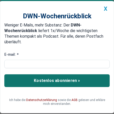
X
DWN-Wochenrückblick
Weniger E-Mails, mehr Substanz: Der
DWN-
Geldanlage Premium
Newsticker
MEIN DWN:
Wochenrückblick
liefert 1x/Woche die wichtigsten
Edelmetalle
DWN-Magazin
China
Themen kompakt als Podcast. Für alle, deren Postfach
überläuft.
DWN-Wochenrückblick
Auto Premium
EU-Wahl: AfD will aus Europa
E-mail:
*
eine Festung machen
Das frühere CDU-Mitglied Maximilian Krah aus
Sachsen und die anderen AfD-Spitzenkandidaten
Kostenlos abonnieren »
für die EU-Wahl wollen sich in Brüssel dafür
einsetzen, Europa zu einer Festung zu machen.
Oder wollen sie einen Dexit?
Ich habe die
Datenschutzerklärung
sowie die
AGB
gelesen und erkläre
mich einverstanden.