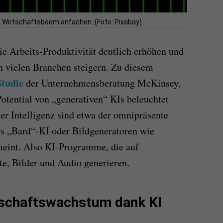
en Wirtschaftsboom anfachen. (Foto: Pixabay)
die
Arbeits
-P
roduktivität
deutlich
erhöhen und
n vielen Branchen steigern.
Zu diesem
Studie
der
Unternehmensberatung McKinsey,
Potential von „generativen“ KIs beleuchtet
er Intelligenz sind etwa der omnipräsente
s „Bard“-KI oder
Bildgeneratoren wie
eint. Also KI-Programme, die auf
te, Bilder
und Audio
generieren.
rtschaftswachstum dank KI