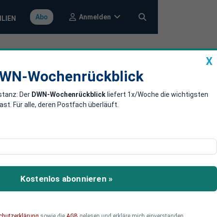
Anmelden
Abo
ILIEN
X
a
DWN-Wochenrückblick
WN-Wochenrückblick
stanz: Der
DWN-Wochenrückblick
liefert 1x/Woche die wichtigsten
ht den KI-
. Für alle, deren Postfach überläuft.
n. Künstliche Intelligenz
oßen Wirtschaftsboom
Kostenlos abonnieren »
ind die Folgen für
chutzerklärung
sowie die
AGB
gelesen und erkläre mich einverstanden.