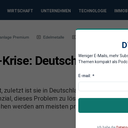
WIRTSCHAFT
UNTERNEHMEN
TECHNOLOGIE
IMMOB
anlage Premium
Edelmetalle
DWN-Magazin
Chin
D
Weniger E-Mails, mehr Sub
-Krise: Deutschland brauc
Themen kompakt als Podcast
E-mail:
*
t, zuletzt ist sie in Deutschland sogar gesunke
enzial, dieses Problem zu lösen und einen gr
chen werden am meisten profitieren und was s
Ich habe die
Datens