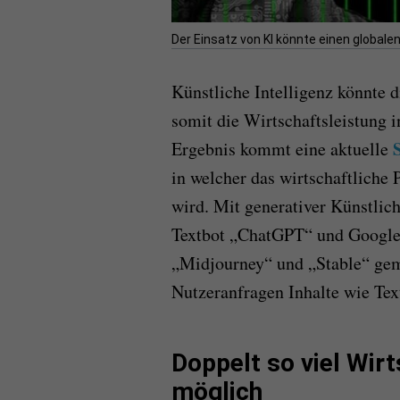
Der Einsatz von KI könnte einen global
K
ü
nstliche Intelligenz könnte 
somit die
Wirtschaftsleistung i
Ergebnis
kommt eine
aktuelle
in welcher das wirtschaftliche 
wird.
Mit generativer Künstlich
Textbot „ChatGPT“ und Google
„Midjourney“
und
„Stable“
gem
Nutzeranfragen Inhalte wie Tex
Doppelt so viel Wi
möglich