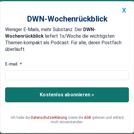
X
DWN-Wochenrückblick
Weniger E-Mails, mehr Substanz: Der
DWN-
Geldanlage Premium
Newsticker
MEIN DWN:
Wochenrückblick
liefert 1x/Woche die wichtigsten
Edelmetalle
DWN-Magazin
China
Themen kompakt als Podcast. Für alle, deren Postfach
überläuft.
DWN-Wochenrückblick
Auto Premium
Indonesien gründet Task Force
E-mail:
*
für Abkehr vom Dollar
Jakarta will den Außenhandel künftig stärker in
eigener Währung abwickeln und die Abhängigkeit
Kostenlos abonnieren »
vom US-Dollar reduzieren. Der Vorstoß ist mit
anderen Ländern der Region abgesprochen.
Ich habe die
Datenschutzerklärung
sowie die
AGB
gelesen und erkläre
mich einverstanden.