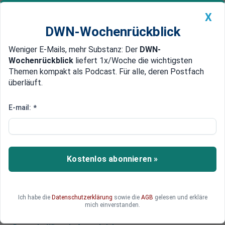
X
DWN-Wochenrückblick
Weniger E-Mails, mehr Substanz: Der
DWN-
Geldanlage Premium
Newsticker
MEIN DWN:
Wochenrückblick
liefert 1x/Woche die wichtigsten
Edelmetalle
DWN-Magazin
China
Themen kompakt als Podcast. Für alle, deren Postfach
überläuft.
DWN-Wochenrückblick
Auto Premium
Preise für Wohnimmobilien
E-mail:
*
fallen in Rekordtempo
Deutsche Wohnimmobilien waren im zweiten
Quartal knapp 10 Prozent billiger als im
Kostenlos abonnieren »
Vorjahreszeitraum. Die Neubaupreise in
Großstädten sind jedoch relativ stabil.
Ich habe die
Datenschutzerklärung
sowie die
AGB
gelesen und erkläre
mich einverstanden.