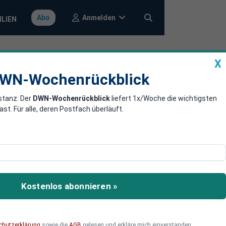
Anmelden
Abo
ILIEN
X
a
DWN-Wochenrückblick
WN-Wochenrückblick
stanz: Der
DWN-Wochenrückblick
liefert 1x/Woche die wichtigsten
Abgeordnete
. Für alle, deren Postfach überläuft.
der Linken mit ihrer
strösen Folgen für die
Kostenlos abonnieren »
chutzerklärung
sowie die
AGB
gelesen und erkläre mich einverstanden.