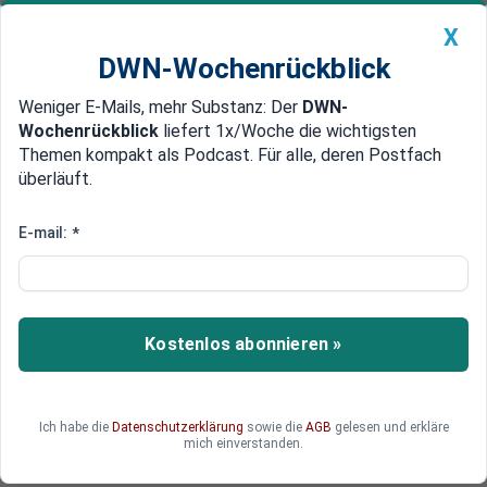
X
DWN-Wochenrückblick
Weniger E-Mails, mehr Substanz: Der
DWN-
Geldanlage Premium
Newsticker
MEIN DWN:
Wochenrückblick
liefert 1x/Woche die wichtigsten
Edelmetalle
DWN-Magazin
China
Themen kompakt als Podcast. Für alle, deren Postfach
überläuft.
DWN-Wochenrückblick
Auto Premium
Milliarden-Absatz: Lohnen sich
E-mail:
*
Expresszertifikate?
Anleger investieren derzeit hohe Summen in
Expresszertifikate. Diese können Renditen von 3
Kostenlos abonnieren »
Prozent und mehr abwerfen. Lohnt sich das?
Ich habe die
Datenschutzerklärung
sowie die
AGB
gelesen und erkläre
mich einverstanden.
Elias Huber