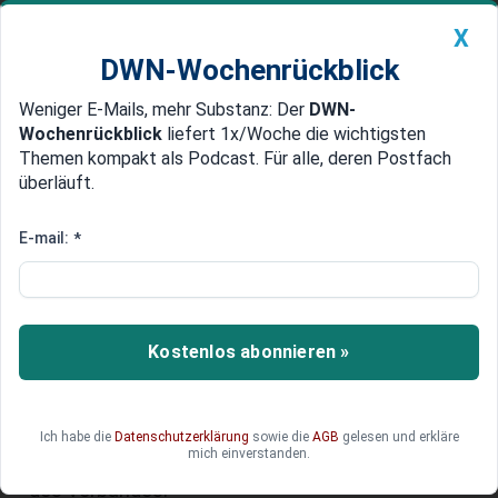
X
DWN-Wochenrückblick
Weniger E-Mails, mehr Substanz: Der
DWN-
Geldanlage Premium
Newsticker
MEIN DWN:
Wochenrückblick
liefert 1x/Woche die wichtigsten
Edelmetalle
DWN-Magazin
China
Themen kompakt als Podcast. Für alle, deren Postfach
überläuft.
DWN-Wochenrückblick
Auto Premium
Nächste Woche -
E-mail:
*
Mittelstandsverband: Lage ist
besser als die Stimmung
Kostenlos abonnieren »
In Zeiten der allgemeinen Verunsicherung weiß
der Deutsche Mittelstandsbund (DMB)
Erfreuliches zu berichten: Die Lage im
Mittelstand ist besser als die aktuelle Stimmung.
Ich habe die
Datenschutzerklärung
sowie die
AGB
gelesen und erkläre
mich einverstanden.
Dies ist das Ergebnis einer aktuellen Umfrage
des Verbandes.