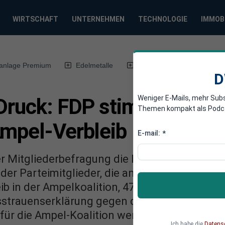
WIRTSCHAFT
UNTERNEHMEN
TECHNOLOGIE
IMMOB
anlage Premium
Edelmetalle
DWN-Magazin
Chin
D
Weniger E-Mails, mehr Sub
 Druck: FDP stimmt nur mi
Themen kompakt als Podcast
Ampel-Verbleib
E-mail:
*
der Mitgliederbefragung die Führung der FDP 
 der Parteimitglieder, die an der Abstimmun
ib in der Ampelkoalition, 47,76 Prozent dag
strauenserklärung gegen die Führung um Chri
 für die Ampel-Koalition werden.
Ich habe die
Datens