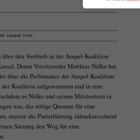
2 min
:44
Lesezeit:
 über den Verbleib in der Ampel-Koalition
assel. Deren Vorsitzender Matthias Nölke hat
er über die Perfomance der Ampel-Koalition
n der Koalition aufgenommen und in eine
achdem es Nölke und seinen Mitstreitern in
ungen war, das nötige Quorum für eine
en, musste die Parteiführung zähneknirschend
ternen Satzung den Weg für eine
n.