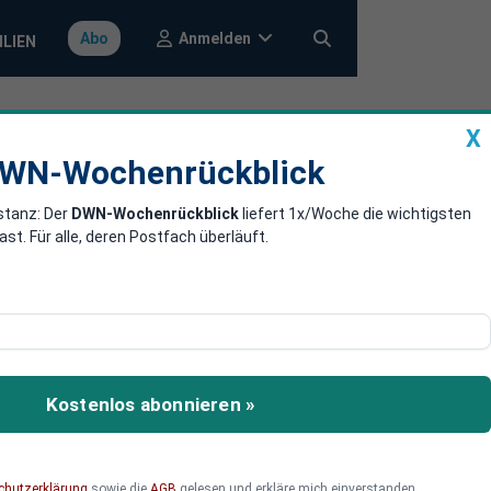
Anmelden
Abo
ILIEN
X
a
DWN-Wochenrückblick
WN-Wochenrückblick
stanz: Der
DWN-Wochenrückblick
liefert 1x/Woche die wichtigsten
t knapper
. Für alle, deren Postfach überläuft.
einer kompletten Blamage
g teilgenommen haben,
Kostenlos abonnieren »
egen. Doch das knappe
stian Lindner gleich und
chutzerklärung
sowie die
AGB
gelesen und erkläre mich einverstanden.