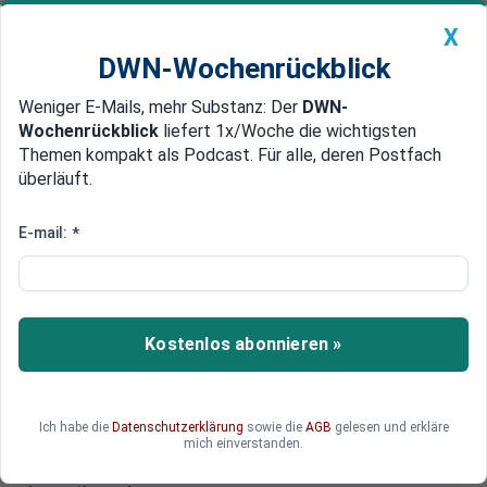
X
DWN-Wochenrückblick
Weniger E-Mails, mehr Substanz: Der
DWN-
Geldanlage Premium
Newsticker
MEIN DWN:
Wochenrückblick
liefert 1x/Woche die wichtigsten
Edelmetalle
DWN-Magazin
China
Themen kompakt als Podcast. Für alle, deren Postfach
überläuft.
DWN-Wochenrückblick
Auto Premium
In Qualitätsaktien investieren
E-mail:
*
gegen die Rezession - so geht's!
Kaum etwas beschäftigt die
Wirtschaftsinstitute derzeit so sehr wie
Kostenlos abonnieren »
folgende Frage: Steht die Weltwirtschaft vor
einer Rezession oder nicht? Mit der richtigen
Anlagestrategie können Anleger dieser
Ich habe die
Datenschutzerklärung
sowie die
AGB
gelesen und erkläre
Entwicklung gelassen entgegensehen, zum
mich einverstanden.
Beispiel können Sie in Qualitätsaktien