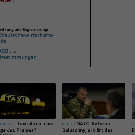
gessen?
meldung und Registrierung:
@deutsche-wirtschafts-
.de
AGB
und
zbestimmungen
Taxifahren: eine
NATO-Reform:
TSCHAFT
POLITIK
F
ge des Preises?
Saluschnyj erklärt das
B