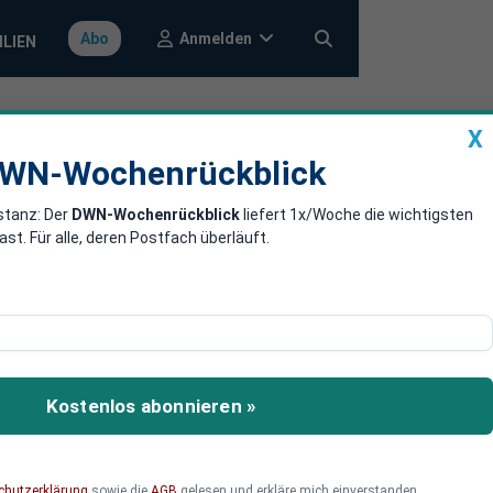
Anmelden
Abo
ILIEN
X
a
DWN-Wochenrückblick
WN-Wochenrückblick
stanz: Der
DWN-Wochenrückblick
liefert 1x/Woche die wichtigsten
n Dollar
. Für alle, deren Postfach überläuft.
fzahlung von 454
Kostenlos abonnieren »
chutzerklärung
sowie die
AGB
gelesen und erkläre mich einverstanden.