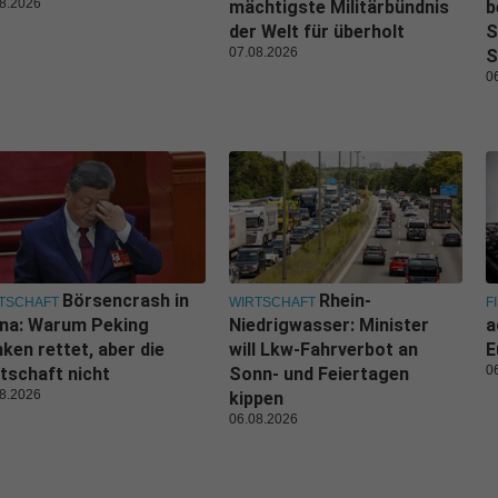
8.2026
mächtigste Militärbündnis
b
der Welt für überholt
S
07.08.2026
S
0
Börsencrash in
Rhein-
TSCHAFT
WIRTSCHAFT
F
ina: Warum Peking
Niedrigwasser: Minister
a
ken rettet, aber die
will Lkw-Fahrverbot an
E
0
tschaft nicht
Sonn- und Feiertagen
8.2026
kippen
06.08.2026