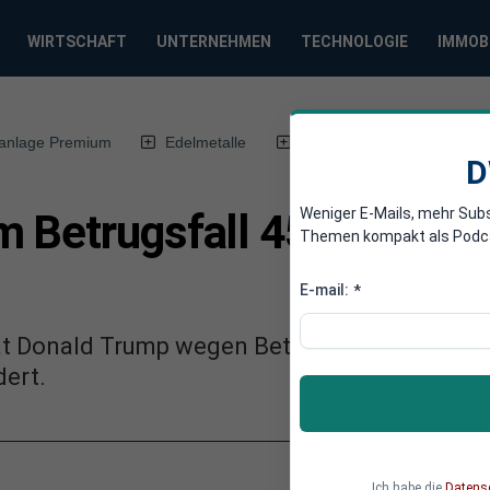
WIRTSCHAFT
UNTERNEHMEN
TECHNOLOGIE
IMMOB
anlage Premium
Edelmetalle
DWN-Magazin
Chin
D
Weniger E-Mails, mehr Sub
 Betrugsfall 454 Millione
Themen kompakt als Podcast
E-mail:
*
at Donald Trump wegen Betrugs zu einer Stra
dert.
Ich habe die
Datens