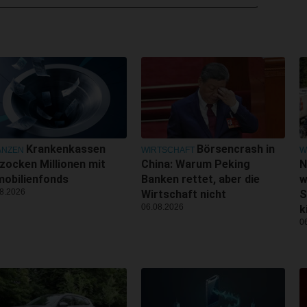
Krankenkassen
Börsencrash in
ANZEN
WIRTSCHAFT
W
zocken Millionen mit
China: Warum Peking
N
obilienfonds
Banken rettet, aber die
w
8.2026
Wirtschaft nicht
S
06.08.2026
k
0