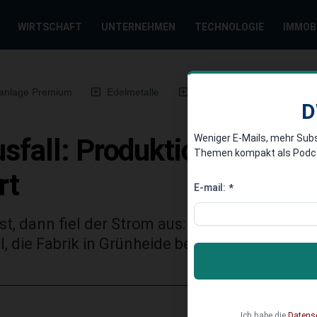
WIRTSCHAFT
UNTERNEHMEN
TECHNOLOGIE
IMMOB
anlage Premium
Edelmetalle
DWN-Magazin
Chin
D
Weniger E-Mails, mehr Sub
all: Produktion bei Berlin
Themen kompakt als Podcast
rt
E-mail:
*
t, dann fiel der Strom aus: Die Produktion in
ll, die Fabrik in Grünheide bei Berlin sei inzw
Ich habe die
Datens