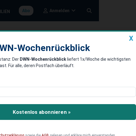
Anmelden
Abo
ILIEN
X
a
DWN-Wochenrückblick
WN-Wochenrückblick
stanz: Der
DWN-Wochenrückblick
liefert 1x/Woche die wichtigsten
 steht still -
. Für alle, deren Postfach überläuft.
 der einzigen europäischen
ischen evakuiert worden.
Kostenlos abonnieren »
chutzerklärung
sowie die
AGB
gelesen und erkläre mich einverstanden.