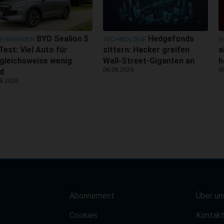
BYD Sealion 5
Hedgefonds
TERNEHMEN
TECHNOLOGIE
W
Test: Viel Auto für
zittern: Hacker greifen
a
gleichsweise wenig
Wall-Street-Giganten an
h
06.08.2026
0
d
8.2026
Abonnement
Über un
Cookies
Kontak