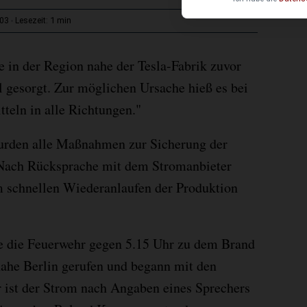
1 min
:03
Lesezeit:
 in der Region nahe der Tesla-Fabrik zuvor
l gesorgt. Zur möglichen Ursache hieß es bei
tteln in alle Richtungen."
wurden alle Maßnahmen zur Sicherung der
 Nach Rücksprache mit dem Stromanbieter
m schnellen Wiederanlaufen der Produktion
de die Feuerwehr gegen 5.15 Uhr zu dem Brand
ahe Berlin gerufen und begann mit den
 ist der Strom nach Angaben eines Sprechers