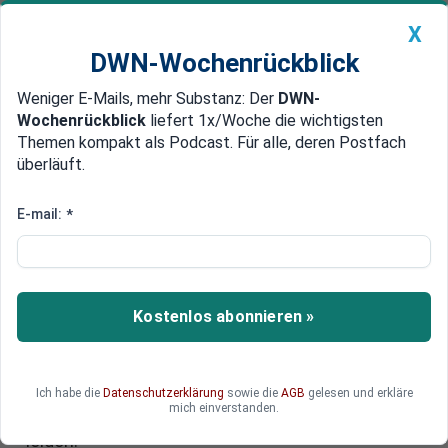
X
DWN-Wochenrückblick
Weniger E-Mails, mehr Substanz: Der
DWN-
Geldanlage Premium
Newsticker
MEIN DWN:
Wochenrückblick
liefert 1x/Woche die wichtigsten
Edelmetalle
DWN-Magazin
China
Themen kompakt als Podcast. Für alle, deren Postfach
überläuft.
DWN-Wochenrückblick
Auto Premium
Solarindustrie: Chinas
E-mail:
*
Überkapazitäten überfluten den
Weltmarkt
Kostenlos abonnieren »
Chinas Solarindustrie bedroht die Weltwirtschaft
mit staatlich erzeugten Überkapazitäten und
Preis-Dumping. Die chinesischen Hersteller sind
zu allem bereit, um Marktanteile zu gewinnen.
Ich habe die
Datenschutzerklärung
sowie die
AGB
gelesen und erkläre
mich einverstanden.
Auch deutsche Hersteller haben darunter zu
leiden.