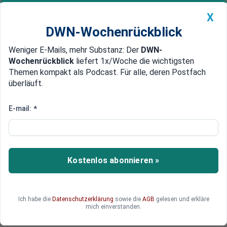
X
DWN-Wochenrückblick
Weniger E-Mails, mehr Substanz: Der
DWN-
Geldanlage Premium
Newsticker
MEIN DWN:
Wochenrückblick
liefert 1x/Woche die wichtigsten
Edelmetalle
DWN-Magazin
China
Themen kompakt als Podcast. Für alle, deren Postfach
überläuft.
DWN-Wochenrückblick
Auto Premium
Im Visier der Cyberangriffe:
E-mail:
*
Digitale Souveränität soll im
Mittelpunkt stehen
Kostenlos abonnieren »
Anstieg der Cyberangriffe in Deutschland: Die
Politik und das Bundesamt für Sicherheit in der
Informationstechnik fordern verstärkte Abwehr.
Gleichzeitig sind weitere Maßnahmen
Ich habe die
Datenschutzerklärung
sowie die
AGB
gelesen und erkläre
mich einverstanden.
erforderlich.