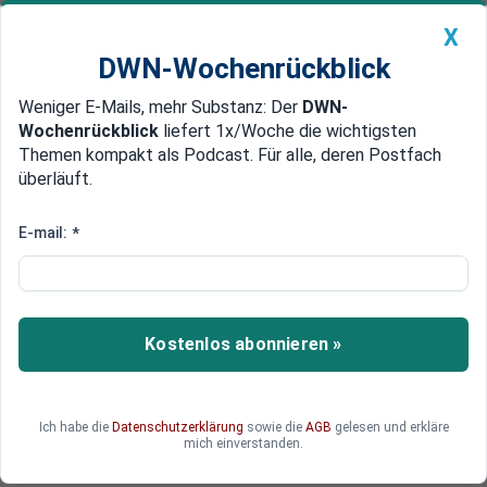
X
DWN-Wochenrückblick
Weniger E-Mails, mehr Substanz: Der
DWN-
Geldanlage Premium
Newsticker
MEIN DWN:
Wochenrückblick
liefert 1x/Woche die wichtigsten
Edelmetalle
DWN-Magazin
China
Themen kompakt als Podcast. Für alle, deren Postfach
überläuft.
DWN-Wochenrückblick
Auto Premium
P2P-Kredite als alternative
E-mail:
*
Geldanlage: Chancen und Risiken
P2P-Kredite sind eine aufstrebende
Anlageklasse, die Privatpersonen ermöglicht,
Kostenlos abonnieren »
direkt in den Kreditbedarf anderer Privatpersonen
zu investieren. Diese Form des Investments
bietet sowohl hohe Renditechancen als auch
Ich habe die
Datenschutzerklärung
sowie die
AGB
gelesen und erkläre
Risiken.
mich einverstanden.