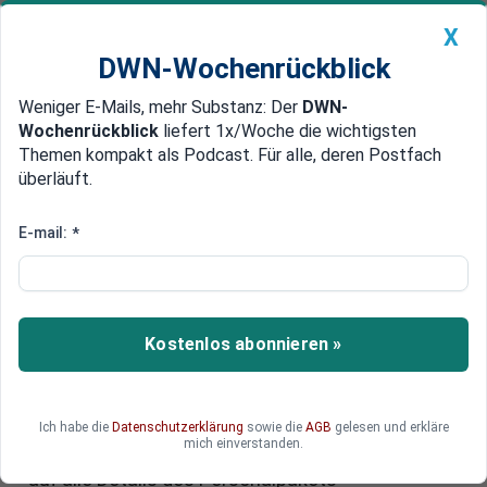
X
DWN-Wochenrückblick
Weniger E-Mails, mehr Substanz: Der
DWN-
Geldanlage Premium
Newsticker
MEIN DWN:
Wochenrückblick
liefert 1x/Woche die wichtigsten
Edelmetalle
DWN-Magazin
China
Themen kompakt als Podcast. Für alle, deren Postfach
überläuft.
DWN-Wochenrückblick
Auto Premium
EU-Spitzenposten: Keine
E-mail:
*
Einigung - von der Leyen braucht
Geduld
Kostenlos abonnieren »
Der Poker um die Besetzung der EU-
Spitzenposten nach der Europawahl geht in die
Verlängerung: Die Staats- und Regierungschefs
der EU-Länder konnten sich in der Nacht zum
Ich habe die
Datenschutzerklärung
sowie die
AGB
gelesen und erkläre
mich einverstanden.
Dienstag bei einem Gipfeltreffen in Brüssel nicht
auf alle Details des Personalpakets