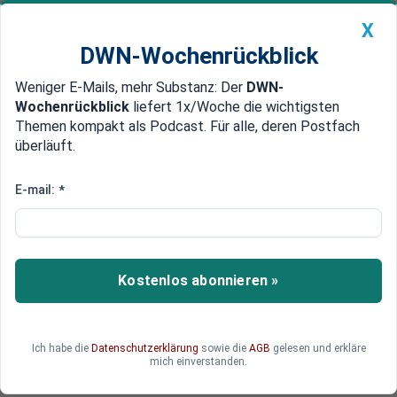
X
DWN-Wochenrückblick
Weniger E-Mails, mehr Substanz: Der
DWN-
Geldanlage Premium
Newsticker
MEIN DWN:
Wochenrückblick
liefert 1x/Woche die wichtigsten
Edelmetalle
DWN-Magazin
China
Themen kompakt als Podcast. Für alle, deren Postfach
überläuft.
DWN-Wochenrückblick
Auto Premium
Biden-Rückzug naht? – Trump
E-mail:
*
glänzt nach Attentat
Biden allein in der Isolation, Trump umgeben von
seiner Familie im Regen von Konfetti: Die Bilder
Kostenlos abonnieren »
der beiden Kontrahenten im US-Wahlkampf
könnten nicht gegensätzlicher sein. Steht bald
ein politischer Showdown bevor?
Ich habe die
Datenschutzerklärung
sowie die
AGB
gelesen und erkläre
mich einverstanden.