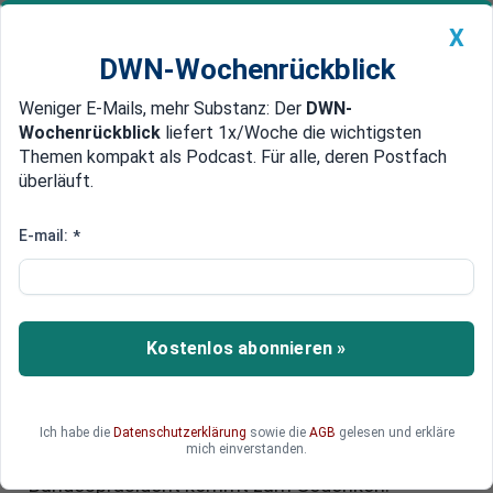
X
DWN-Wochenrückblick
Weniger E-Mails, mehr Substanz: Der
DWN-
Geldanlage Premium
Newsticker
MEIN DWN:
Wochenrückblick
liefert 1x/Woche die wichtigsten
Edelmetalle
DWN-Magazin
China
Themen kompakt als Podcast. Für alle, deren Postfach
überläuft.
DWN-Wochenrückblick
Auto Premium
„Ich fühlte mich frei“: Gedenken
E-mail:
*
an den Warschauer Aufstand vor
80 Jahren
Kostenlos abonnieren »
Am 1. August 1944 erhob sich Polens
Untergrundarmee gegen die Besatzer aus
Deutschland. Die Kämpfer wollten ihr Schicksal
selbst bestimmen - und scheiterten. Die
Ich habe die
Datenschutzerklärung
sowie die
AGB
gelesen und erkläre
mich einverstanden.
Deutschen nahmen grausam Rache.Der
Bundespräsident kommt zum Gedenken.