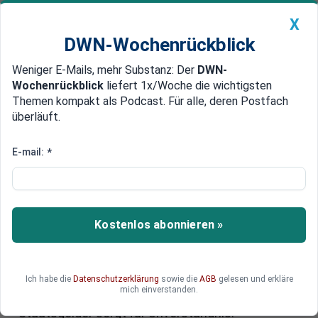
X
DWN-Wochenrückblick
Weniger E-Mails, mehr Substanz: Der
DWN-
Geldanlage Premium
Newsticker
MEIN DWN:
Wochenrückblick
liefert 1x/Woche die wichtigsten
Edelmetalle
DWN-Magazin
China
Themen kompakt als Podcast. Für alle, deren Postfach
überläuft.
DWN-Wochenrückblick
Auto Premium
Milliarden-Subventionen für Eon,
E-mail:
*
VW & Co.: Wie Dax-Konzerne
vom Staat profitieren
Kostenlos abonnieren »
Deutschlands größte Börsenkonzerne haben
2023 erneut milliardenschwere Subventionen
vom Staat erhalten, so eine aktuelle Studie. Top-
Empfänger waren demnach Eon, VW und BMW.
Ich habe die
Datenschutzerklärung
sowie die
AGB
gelesen und erkläre
mich einverstanden.
Vor allem die Begründung für die massiven
Staatsgelder sorgt für Unverständnis.