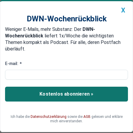
X
DWN-Wochenrückblick
Weniger E-Mails, mehr Substanz: Der
DWN-
Geldanlage Premium
Newsticker
MEIN DWN:
Wochenrückblick
liefert 1x/Woche die wichtigsten
Edelmetalle
DWN-Magazin
China
Themen kompakt als Podcast. Für alle, deren Postfach
überläuft.
DWN-Wochenrückblick
Auto Premium
Trumps Problem-Bär: Senator
E-mail:
*
aus Ohio hat es nicht so mit der
Wahrheit - und den Frauen
Kostenlos abonnieren »
J.D. Vance legt einen mehr als holprigen Start hin
als Mann an der Seite Donald Trumps. Das hat
längst nicht nur mit seinen Sprüchen gegen
kinderlose Frauen zu tun.
Ich habe die
Datenschutzerklärung
sowie die
AGB
gelesen und erkläre
mich einverstanden.