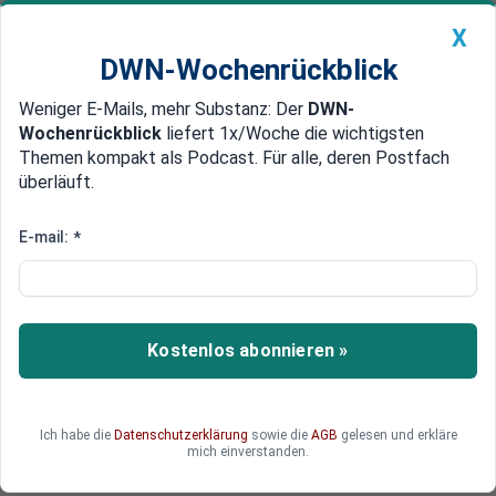
X
DWN-Wochenrückblick
Weniger E-Mails, mehr Substanz: Der
DWN-
Geldanlage Premium
Newsticker
MEIN DWN:
Wochenrückblick
liefert 1x/Woche die wichtigsten
Edelmetalle
DWN-Magazin
China
Themen kompakt als Podcast. Für alle, deren Postfach
überläuft.
DWN-Wochenrückblick
Auto Premium
Rente mit 70: Vorstoß von
E-mail:
*
Gesamtmetall-Chef Stefan Wolf
entfacht alte Konflikte
Kostenlos abonnieren »
Gesamtmetall-Chef Stefan Wolf hat mit seinem
Vorstoß für eine Rente mit 70 eine alte Debatte
neu entfacht. Jetzt warnen Gewerkschaften und
Experten vor den Folgen, während die Ampel wie
Ich habe die
Datenschutzerklärung
sowie die
AGB
gelesen und erkläre
mich einverstanden.
gewohnt zerstritten ist.