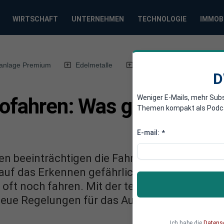
WIRTSCHAFT
UNTERNEHMEN
TECHNOLOGIE
IMMOB
anlage Premium
Edelmetalle
DWN-Magazin
Chin
D
Weniger E-Mails, mehr Sub
ofahren: Was gilt jetzt f
Themen kompakt als Podcast
E-mail:
*
gen beeinträchtigen die Fahrtüchtigkeit, sowoh
 auf das Erkennen gefährlicher Situationen.
ft noch fahren. Mit der teilweisen Legalisie
neue Regelungen für das Autofahren nach dem
Ich habe die
Datens