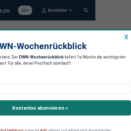
Anmelden
Abo
ILIEN
X
a
DWN-Wochenrückblick
WN-Wochenrückblick
stanz: Der
DWN-Wochenrückblick
liefert 1x/Woche die wichtigsten
ür Cannabis am
. Für alle, deren Postfach überläuft.
l in Bezug auf
 Dennoch kann man nach
Kostenlos abonnieren »
rung von Cannabis in
 Kiffen.
chutzerklärung
sowie die
AGB
gelesen und erkläre mich einverstanden.