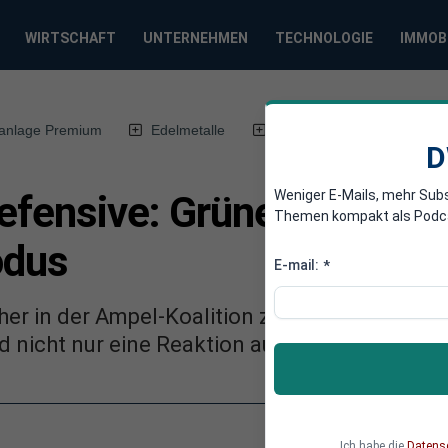
WIRTSCHAFT
UNTERNEHMEN
TECHNOLOGIE
IMMOB
anlage Premium
Edelmetalle
DWN-Magazin
Chin
D
Weniger E-Mails, mehr Sub
Defensive: Grüne schalten 
Themen kompakt als Podcast
dus
E-mail:
*
her in der Ampel-Koalition zurückgehalten, d
d nicht nur eine Reaktion auf den Schock bei
Ich habe die
Datens