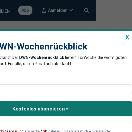
Anmelden
Abo
ILIEN
X
a
DWN-Wochenrückblick
WN-Wochenrückblick
stanz: Der
DWN-Wochenrückblick
liefert 1x/Woche die wichtigsten
in den
. Für alle, deren Postfach überläuft.
och das ändert sich nun.
 der Europawahl.
Kostenlos abonnieren »
chutzerklärung
sowie die
AGB
gelesen und erkläre mich einverstanden.