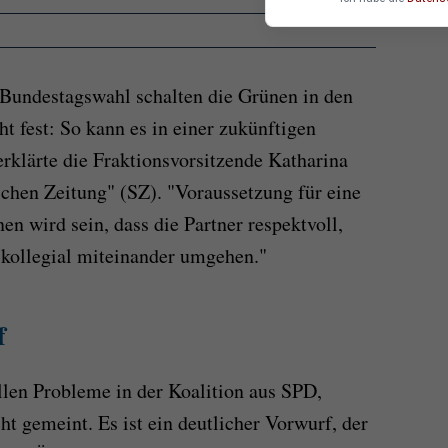
 Bundestagswahl schalten die Grünen in den
 fest: So kann es in einer zukünftigen
erklärte die Fraktionsvorsitzende Katharina
chen Zeitung" (SZ). "Voraussetzung für eine
n wird sein, dass die Partner respektvoll,
d kollegial miteinander umgehen."
f
len Probleme in der Koalition aus SPD,
t gemeint. Es ist ein deutlicher Vorwurf, der