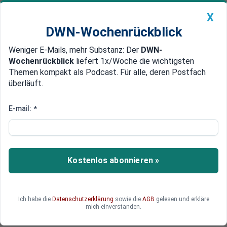
X
DWN-Wochenrückblick
Weniger E-Mails, mehr Substanz: Der
DWN-
Geldanlage Premium
Newsticker
MEIN DWN:
Wochenrückblick
liefert 1x/Woche die wichtigsten
Edelmetalle
DWN-Magazin
China
Themen kompakt als Podcast. Für alle, deren Postfach
überläuft.
DWN-Wochenrückblick
Auto Premium
Frankreich: Regierungssuche
E-mail:
*
ohne Ende - klebt Macron zu
sehr an seiner Macht?
Kostenlos abonnieren »
Die Bildung einer neuen Regierung in Frankreich
gestaltet sich als äußerst schwierig. Präsident
Macron sieht sich immer stärkeren Vorwürfen
ausgesetzt. Hält er zu sehr an seiner Macht
Ich habe die
Datenschutzerklärung
sowie die
AGB
gelesen und erkläre
mich einverstanden.
fest?