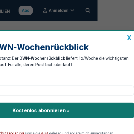
Anmelden
Abo
ILIEN
X
a
DWN-Wochenrückblick
WN-Wochenrückblick
stanz: Der
DWN-Wochenrückblick
liefert 1x/Woche die wichtigsten
. Für alle, deren Postfach überläuft.
rägen wurden bereits
les zu den Mängeln der
ltersvorsorge wieder
Kostenlos abonnieren »
chutzerklärung
sowie die
AGB
gelesen und erkläre mich einverstanden.