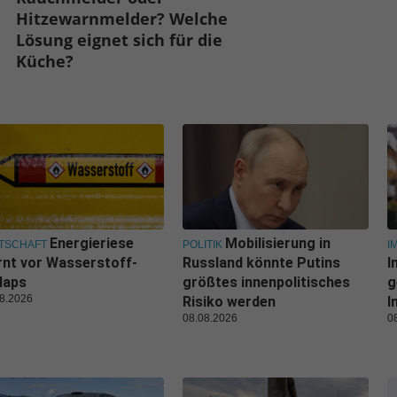
Hitzewarnmelder? Welche
Lösung eignet sich für die
Küche?
Energieriese
Mobilisierung in
TSCHAFT
POLITIK
I
nt vor Wasserstoff-
Russland könnte Putins
I
laps
größtes innenpolitisches
g
8.2026
Risiko werden
I
08.08.2026
0