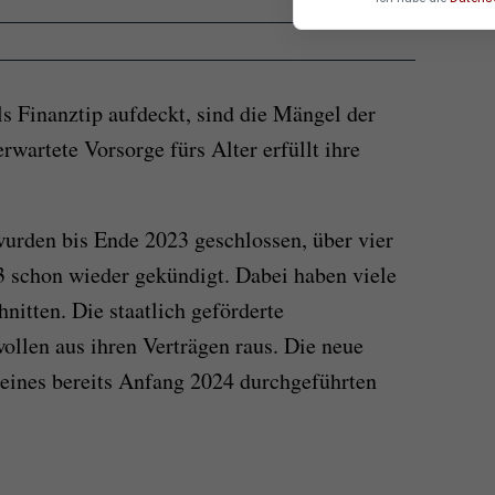
ls Finanztip aufdeckt, sind die Mängel der
rwartete Vorsorge fürs Alter erfüllt ihre
wurden bis Ende 2023 geschlossen, über vier
3 schon wieder gekündigt. Dabei haben viele
nitten. Die staatlich geförderte
ollen aus ihren Verträgen raus. Die neue
e eines bereits Anfang 2024 durchgeführten