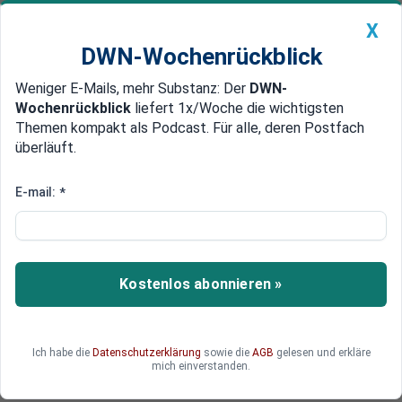
X
DWN-Wochenrückblick
Weniger E-Mails, mehr Substanz: Der
DWN-
Geldanlage Premium
Newsticker
MEIN DWN:
Wochenrückblick
liefert 1x/Woche die wichtigsten
Edelmetalle
DWN-Magazin
China
Themen kompakt als Podcast. Für alle, deren Postfach
überläuft.
DWN-Wochenrückblick
Auto Premium
Brandenburg-Wahl: Für Scholz
E-mail:
*
gibt es kaum etwas zu gewinnen
- nur für Dietmar Woidke
Kostenlos abonnieren »
Europa, Thüringen, Sachsen: Aus den letzten drei
Wahlen ist die Ampel ziemlich ramponiert
hervorgegangen. In Brandenburg geht es nun vor
allem für die SPD um viel. Und danach beginnt
Ich habe die
Datenschutzerklärung
sowie die
AGB
gelesen und erkläre
mich einverstanden.
schon bald der Bundestagswahlkampf.