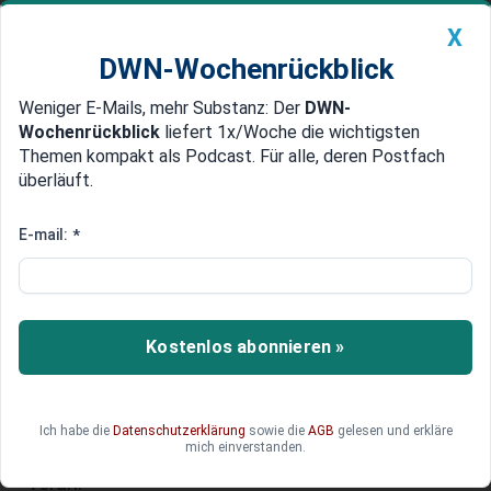
X
DWN-Wochenrückblick
Weniger E-Mails, mehr Substanz: Der
DWN-
Geldanlage Premium
Newsticker
MEIN DWN:
Wochenrückblick
liefert 1x/Woche die wichtigsten
Edelmetalle
DWN-Magazin
China
Themen kompakt als Podcast. Für alle, deren Postfach
überläuft.
DWN-Wochenrückblick
Auto Premium
Alte Handys: Telekom schaltet
E-mail:
*
im Sommer 2028 GSM-
Mobilfunk (2G) ab
Kostenlos abonnieren »
Der Mobilfunkstandard GSM (2G) ist technisch
betrachtet hoffnungslos veraltet. Doch mit der
Abschaltung tun sich die Provider schwer.
Betroffen sind nämlich nicht nur Verbraucher mit
Ich habe die
Datenschutzerklärung
sowie die
AGB
gelesen und erkläre
mich einverstanden.
Uralt-Handys.Die Telekom schreitetr bei uns jetzt
voran.