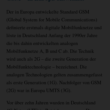
Der in Europa entwickelte Standard GSM
(Global System for Mobile Commu­nica­tions)
definierte erstmals digi­tale Mobil­funk­netze und
löste in Deutsch­land Anfang der 1990er Jahre
die bis dahin entwi­ckelten analogen
Mobil­funk­netze A, B und C ab. Die Technik
wird auch als 2G – die zweite Gene­ration der
Mobil­funk­tech­nologie – bezeichnet. Die
analogen Tech­nolo­gien gelten zusam­men­gefasst
als erste Generation (1G). Nach­folger von GSM
(2G) war in Europa UMTS (3G).
Vor über zehn Jahren wurden in Deutschland