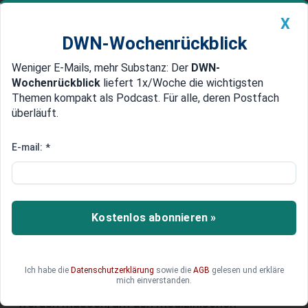
X
DWN-Wochenrückblick
Weniger E-Mails, mehr Substanz: Der
DWN-
Geldanlage Premium
Newsticker
MEIN DWN:
Wochenrückblick
liefert 1x/Woche die wichtigsten
Edelmetalle
DWN-Magazin
China
Themen kompakt als Podcast. Für alle, deren Postfach
überläuft.
DWN-Wochenrückblick
Auto Premium
Antibiotika-Krise: Experten
E-mail:
*
fordern dringend neue Lösungen
gegen Resistenzen
Kostenlos abonnieren »
Alleine in der EU sterben jährlich Zehntausende
Menschen an Infektionen, die durch
antibiotikaresistente Erreger verursacht werden.
Experten betonen, dass dringend neue Anreize
Ich habe die
Datenschutzerklärung
sowie die
AGB
gelesen und erkläre
mich einverstanden.
für die Entwicklung von Antibiotika geschaffen
werden müssen, um den medizinischen