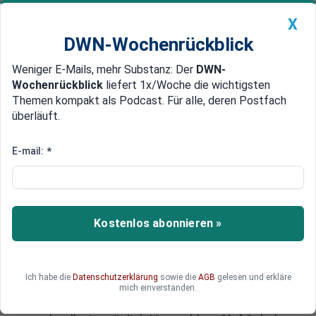
X
DWN-Wochenrückblick
Weniger E-Mails, mehr Substanz: Der
DWN-
Geldanlage Premium
Newsticker
MEIN DWN:
Wochenrückblick
liefert 1x/Woche die wichtigsten
Edelmetalle
DWN-Magazin
China
Themen kompakt als Podcast. Für alle, deren Postfach
überläuft.
DWN-Wochenrückblick
Auto Premium
Ampel-Aus: Was dann? Wie
E-mail:
*
geht's jetzt weiter?
Wann finden die Neuwahlen statt? Das ist die
drängende Frage, die Deutschland beschäftigt.
Kostenlos abonnieren »
Gestern kam es mit einem Paukenschlag zum
Ampel-Aus - und plötzlich wurde der Wahlkampf
eröffnet. Die Sollbruchstelle zwischen SPD und
Ich habe die
Datenschutzerklärung
sowie die
AGB
gelesen und erkläre
FDP klafft jetzt weit offen. Die Opposition, zu der
mich einverstanden.
jetzt auch wieder die FDP gehört, will naturgemäß